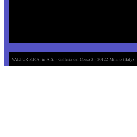
VALTUR S.P.A. in A.S. -
Galleria del Corso 2 - 20122
Milano (Italy)
-