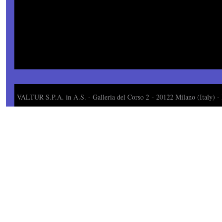
VALTUR S.P.A. in A.S. - Galleria del Corso 2
- 20122 Milano (Italy)
- 