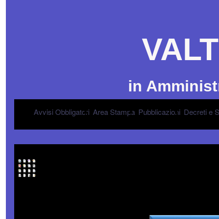
VALT
in Amminist
Avvisi Obbligatori
Area Stampa
Pubblicazioni
Decreti e 